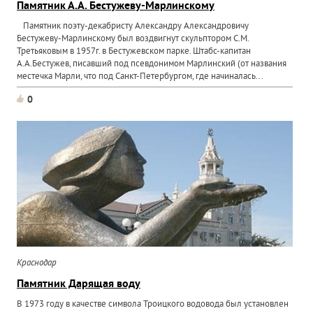
Памятник А.А. Бестужеву-Марлинскому
Памятник поэту-декабристу Александру Александровичу
Бестужеву-Марлинскому был воздвигнут скульптором С.М.
Третьяковым в 1957г. в Бестужевском парке. Штабс-капитан
А.А.Бестужев, писавший под псевдонимом Марлинский (от названия
местечка Марли, что под Санкт-Петербургом, где начиналась...
0
Краснодар
Памятник Дарящая воду
В 1973 году в качестве символа Троицкого водовода был установлен