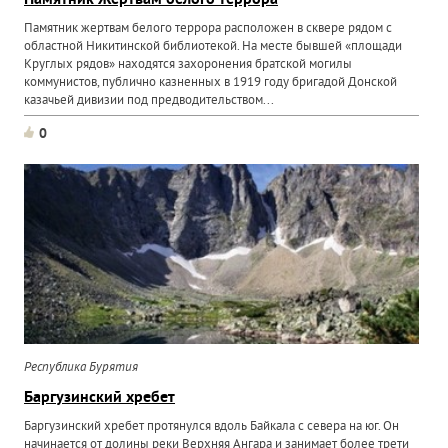
Памятник Жертвам белого террора
Памятник жертвам белого террора расположен в сквере рядом с
областной Никитинской библиотекой. На месте бывшей «площади
Круглых рядов» находятся захоронения братской могилы
коммунистов, публично казненных в 1919 году бригадой Донской
казачьей дивизии под предводительством...
0
Республика Бурятия
Баргузинский хребет
Баргузинский хребет протянулся вдоль Байкала с севера на юг. Он
начинается от долины реки Верхняя Ангара и занимает более трети