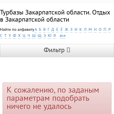
Турбазы Закарпатской области. Отдых
в Закарпатской области
Найти по алфавиту
А
Б
В
Г
Д
Е
Ё
Ж
З
И
К
Л
М
Н
О
П
Р
С
Т
У
Ф
Х
Ц
Ч
Ш
Щ
Э
Ю
Я
все
Фильтр
К сожалению, по заданым
параметрам подобрать
ничего не удалось