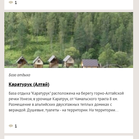
1
База отдыха
Каратурук (Алтай)
База отдыха "Каратурук" расположена на берегу горно-Алтайской
речки Узнезя, в урочище Каратрук, от Чамальского тракта 8 км.
Размещение в альпийских двухэтажных теплых домиках с
верандой. Душевые, туалеты - на территории. На территории...
1