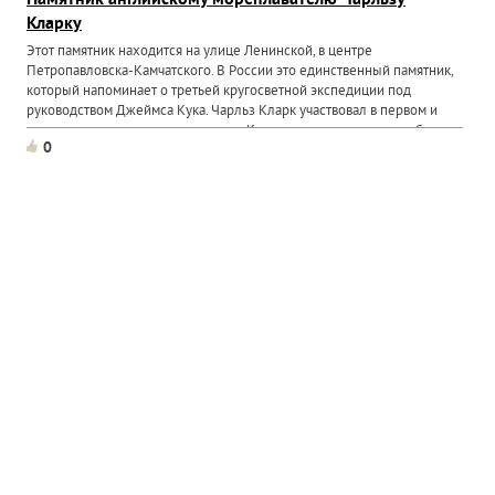
Памятник английскому мореплавателю Чарльзу
Кларку
Этот памятник находится на улице Ленинской, в центре
Петропавловска-Камчатского. В России это единственный памятник,
который напоминает о третьей кругосветной экспедиции под
руководством Джеймса Кука. Чарльз Кларк участвовал в первом и
втором кругосветном путешествии Кука, а в третьем плавании был...
0