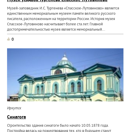
Музей усадьба Тургенева Спасское-Лутовиново
Музей-заповедник И.С. Тургенева «Спасское-Лутовиново» является
единственным мемориальным музеем памяти великого русского
писателя, расположенным на территории России. История музея
Спасское-Лутовиново насчитывает более ста лет. Главной
достопримечательностью музея является мемориальный...
0
Иркутск
Синагога
Строительство здания синагоги было начато 10.05.1878 года.
Постройка велась на пожертвования тех, кто в будущем станут