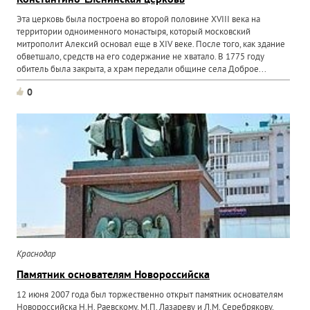
Константино-Еленинская церковь
Эта церковь была построена во второй половине XVIII века на
территории одноименного монастыря, который московский
митрополит Алексий основал еще в XIV веке. После того, как здание
обветшало, средств на его содержание не хватало. В 1775 году
обитель была закрыта, а храм передали общине села Доброе...
0
Краснодар
Памятник основателям Новороссийска
12 июня 2007 года был торжественно открыт памятник основателям
Новороссийска Н.Н. Раевскому, М.П. Лазареву и Л.М. Серебрякову,