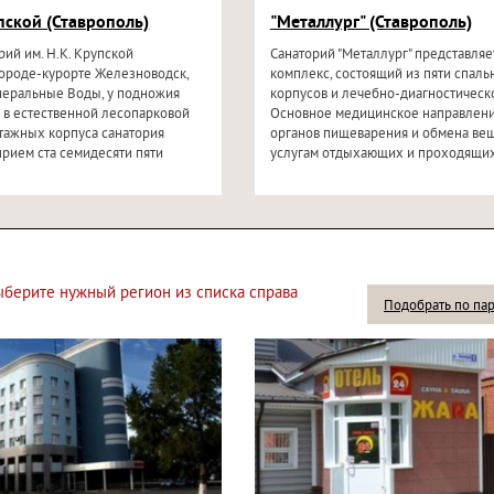
упской (Ставрополь)
"Металлург" (Ставрополь)
рий им. Н.К. Крупской
Санаторий "Металлург" представляе
городе-курорте Железноводск,
комплекс, состоящий из пяти спал
неральные Воды, у подножия
корпусов и лечебно-диагностическо
 в естественной лесопарковой
Основное медицинское направлени
этажных корпуса санатория
органов пищеварения и обмена вещ
прием ста семидесяти пяти
услугам отдыхающих и проходящих
выберите нужный регион из списка справа
Подобрать по па