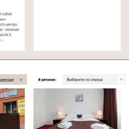
т собой
ьных
го центра.
е - лечение
еств. К
...
Выберите из списка
раметрам
В регионе: