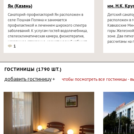
Ян (Казань)
им. Н.К. Кр
Санаторий-профилакторий Ян расположен в
Детский санато
селе Пошная Поляна и занимается
расположен в 
профилактикой и лечением широкого спектра
Кавказские Ми
заболеваний. К услугам гостей водолечебница,
горы Железной
спелеоклиматическая камера, физиотерапия,
зоне. Два пяти
массажное отделение, косметический кабинет...
рассчитаны на 
1
детей...
ГОСТИНИЦЫ (1790 ШТ.)
добавить гостиницу
чтобы посмотреть все гостиницы - 