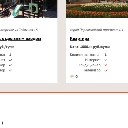
ногорское ул.Табачная 15
город Первомайский проспект 64
с отдельным входом
Квартира
уб./сутки
Цена: 1000.
руб./сутки
00
нат
1
Количество комнат
1
нет
Интернет
нер
Кондиционер
зор
Телевизор
0
:(