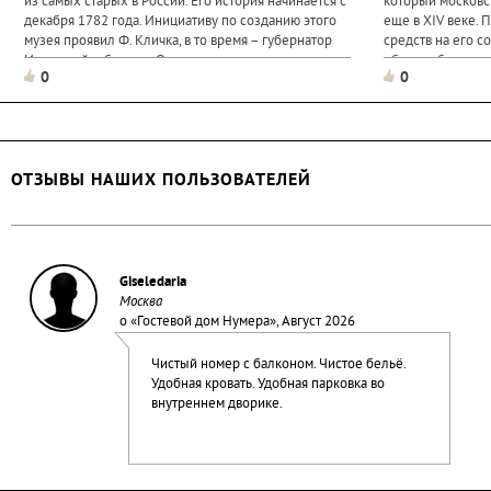
из самых старых в России. Его история начинается с
который московс
декабря 1782 года. Инициативу по созданию этого
еще в XIV веке. 
музея проявил Ф. Кличка, в то время – губернатор
средств на его с
Иркутской губернии. Он сам пожертвовал на
обитель была за
0
0
создание музея крупную сумму денег. Его примеру...
села Доброе...
ОТЗЫВЫ НАШИХ ПОЛЬЗОВАТЕЛЕЙ
Giseledaria
Москва
о «
Гостевой дом Нумера
», Август 2026
Чистый номер с балконом. Чистое бельё.
Удобная кровать. Удобная парковка во
внутреннем дворике.