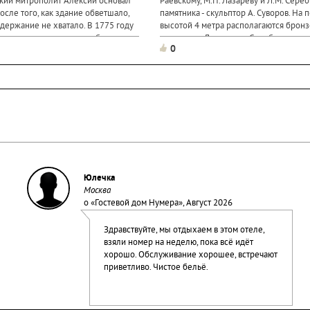
кий митрополит Алексий основал
Раевскому, М.П. Лазареву и Л.М. Сереб
После того, как здание обветшало,
памятника - скульптор А. Суворов. На 
одержание не хватало. В 1775 году
высотой 4 метра располагаются брон
крыта, а храм передали общине
адмиралов Лазарева и Серебрякова и
0
Раевского. На месте...
Юлечка
Москва
о «
Гостевой дом Нумера
», Август 2026
Здравствуйте, мы отдыхаем в этом отеле,
взяли номер на неделю, пока всё идёт
хорошо. Обслуживание хорошее, встречают
приветливо. Чистое бельё.