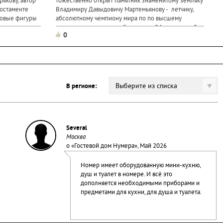
рякову, автор
тожественно открыт памятник знаменитому земляку
постаменте
Владимиру Давыдовичу Мартемьянову - летчику,
зовые фигуры
абсолютному чемпиону мира по по высшему
 генерала
пилотажу, спортсмену, обладателю 24 золотых и 5
0
серебряных медалей, заслуженному мастеру спорта
СССР. Автором монумента,
Выберите из списка
В регионе:
Several
Москва
о «
Гостевой дом Нумера
», Май 2026
Номер имеет оборудованную мини-кухню,
душ и туалет в номере. И всё это
дополняется необходимыми приборами и
предметами для кухни, для душа и туалета.