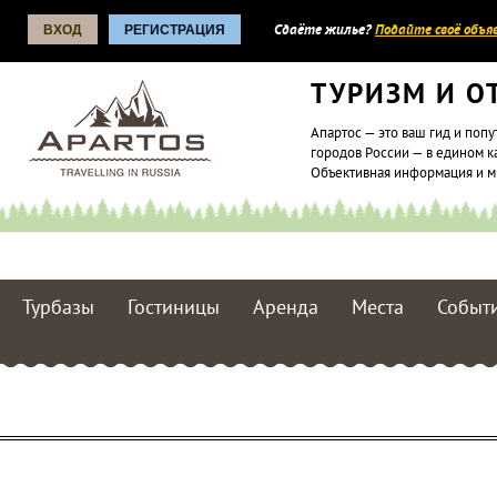
ВХОД
РЕГИСТРАЦИЯ
Сдаёте жилье?
Подайте своё объяв
ТУРИЗМ И О
Апартос — это ваш гид и попу
городов России — в едином к
Объективная информация и 
Турбазы
Гостиницы
Аренда
Места
Событ