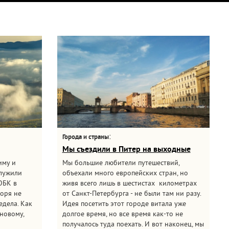
:
Города и страны
Мы съездили в Питер на выходные
иму и
Мы большие любители путешествий,
служили
объехали много европейских стран, но
ЮБК в
живя всего лишь в шестистах километрах
моря не
от Санкт-Петербурга - не были там ни разу.
едела. Как
Идея посетить этот городе витала уже
новому,
долгое время, но все время как-то не
получалось туда поехать. И вот наконец, мы