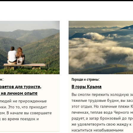
:
:
ам
Города и страны
оветов для туриста,
В горы Крыма
 на личном опыте
Вы смогли пережить холодную з
тяжелые трудовые будни, вы за
 людей не прирожденные
этот отдых. Но галечные пляжи 
ки. Это то, что приходит
печенках, теплая вода Черного 
ом. В начале вы совершаете
радует, а загар бронзовый до пр
 во время поездок и
же удовлетворить свою жажду к 
насытиться незабываемыми