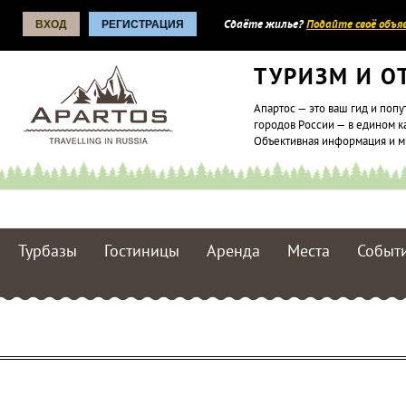
ВХОД
РЕГИСТРАЦИЯ
Сдаёте жилье?
Подайте своё объяв
ТУРИЗМ И О
Апартос — это ваш гид и попу
городов России — в едином к
Объективная информация и 
Турбазы
Гостиницы
Аренда
Места
Событ