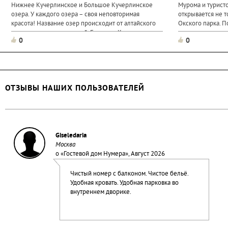
Нижнее Кучерлинское и Большое Кучерлинское
Мурома и туристо
озера. У каждого озера – своя неповторимая
открывается не т
красота! Название озер происходит от алтайского
Окского парка. П
«кудюрлу» - солончаковый. Большое Кучерлинское
вода доходит поч
0
0
озеро...
называют...
ОТЗЫВЫ НАШИХ ПОЛЬЗОВАТЕЛЕЙ
Giseledaria
Москва
о «
Гостевой дом Нумера
», Август 2026
Чистый номер с балконом. Чистое бельё.
Удобная кровать. Удобная парковка во
внутреннем дворике.