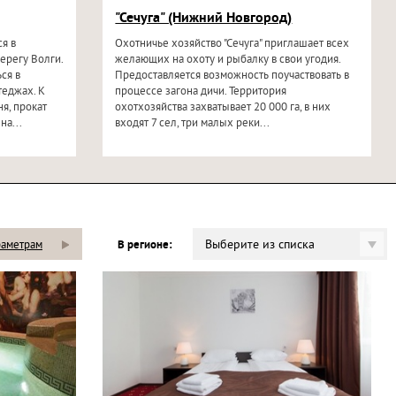
"Сечуга" (Нижний Новгород)
я в
Охотничье хозяйство "Сечуга" приглашает всех
берегу Волги.
желающих на охоту и рыбалку в свои угодия.
ся в
Предоставляется возможность поучаствовать в
еджах. К
процессе загона дичи. Территория
я, прокат
охотхозяйства захватывает 20 000 га, в них
на...
входят 7 сел, три малых реки...
Выберите из списка
раметрам
В регионе: