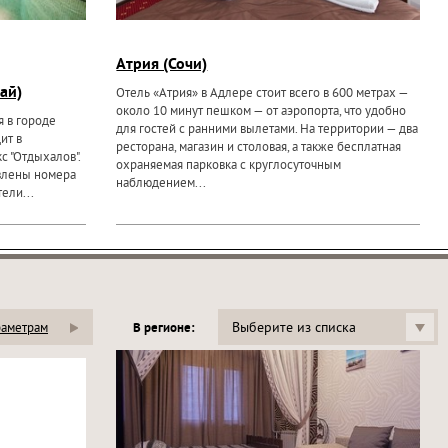
Атрия (Сочи)
ай)
Отель «Атрия» в Адлере стоит всего в 600 метрах —
около 10 минут пешком — от аэропорта, что удобно
я в городе
для гостей с ранними вылетами. На территории — два
ит в
ресторана, магазин и столовая, а также бесплатная
 "Отдыхалов".
охраняемая парковка с круглосуточным
авлены номера
наблюдением...
ели...
Выберите из списка
раметрам
В регионе: