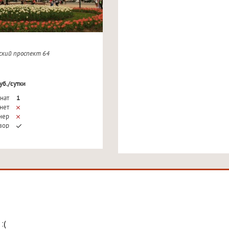
йский проспект 64
уб./сутки
нат
1
нет
нер
зор
:(