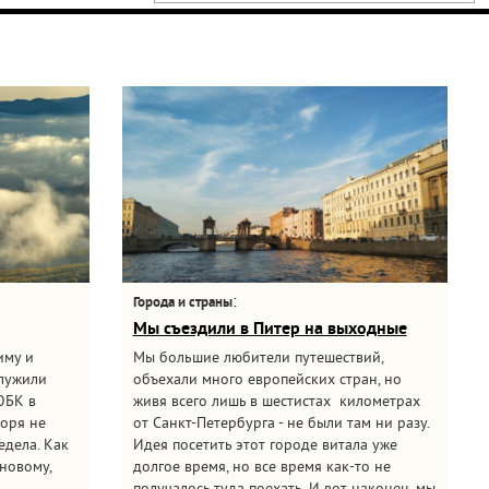
:
Города и страны
Мы съездили в Питер на выходные
иму и
Мы большие любители путешествий,
служили
объехали много европейских стран, но
ЮБК в
живя всего лишь в шестистах километрах
моря не
от Санкт-Петербурга - не были там ни разу.
едела. Как
Идея посетить этот городе витала уже
новому,
долгое время, но все время как-то не