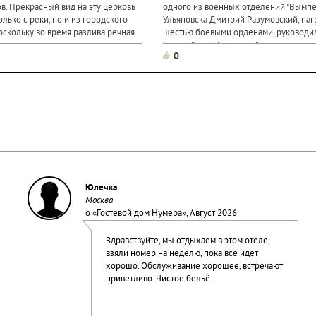
в. Прекрасный вид на эту церковь
одного из военных отделений "Вымпе
олько с реки, но и из городского
Ульяновска Дмитрий Разумовский, на
оскольку во время разлива речная
шестью боевыми орденами, руководи
ти до стен храма, в народе его
группой, освобождашей захваченных
0
школьников в Беслане. Во время выпо
задания он погиб...
Юлечка
Москва
о «
Гостевой дом Нумера
», Август 2026
Здравствуйте, мы отдыхаем в этом отеле,
взяли номер на неделю, пока всё идёт
хорошо. Обслуживание хорошее, встречают
приветливо. Чистое бельё.