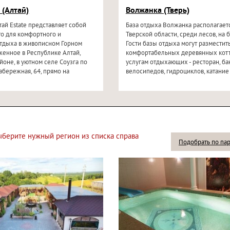
 (Алтай)
Волжанка (Тверь)
тай Estate представляет собой
База отдыха Волжанка располагаетс
о для комфортного и
Тверской области, среди лесов, на 
тдыха в живописном Горном
Гости базы отдыха могут разместить
женное в Республике Алтай,
комфортабельных деревянных котт
оне, в уютном селе Соузга по
услугам отдыхающих - ресторан, бан
абережная, 64, прямо на
велосипедов, гидроциклов, катание 
выберите нужный регион из списка справа
Подобрать по па