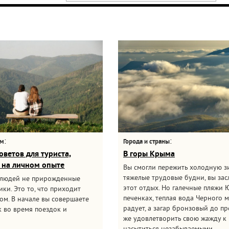
:
:
ам
Города и страны
оветов для туриста,
В горы Крыма
 на личном опыте
Вы смогли пережить холодную з
тяжелые трудовые будни, вы за
 людей не прирожденные
этот отдых. Но галечные пляжи 
ки. Это то, что приходит
печенках, теплая вода Черного 
ом. В начале вы совершаете
радует, а загар бронзовый до пр
 во время поездок и
же удовлетворить свою жажду к 