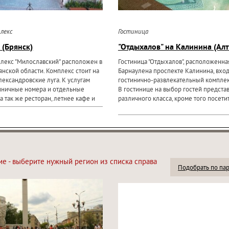
лекс
Гостиница
 (Брянск)
"Отдыхалов" на Калинина (Алт
лекс "Милославский" расположен в
Гостиница "Отдыхалов", расположенна
янской области. Комплекс стоит на
Барнаулена проспекте Калинина, вход
лександровские луга. К услугам
гостинично-развлекательный комплекс
иничные номера и отдельные
В гостинице на выбор гостей предст
а так же ресторан, летнее кафе и
различного класса, кроме того посетит
ие - выберите нужный регион из списка справа
Подобрать по па