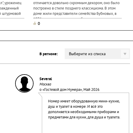
л", уроженец
отличается довольно скромным декором, оно было
гражденный
построено в стиле позднего классицизма. В этом
л штурмовой
доме жили представители семейства Бубновых, в
 террористами
1976 году дом с мезонином был передан под
0
лнения этого
государственную охрану в...
Выберите из списка
В регионе:
Several
Москва
о «
Гостевой дом Нумера
», Май 2026
Номер имеет оборудованную мини-кухню,
душ и туалет в номере. И всё это
дополняется необходимыми приборами и
предметами для кухни, для душа и туалета.