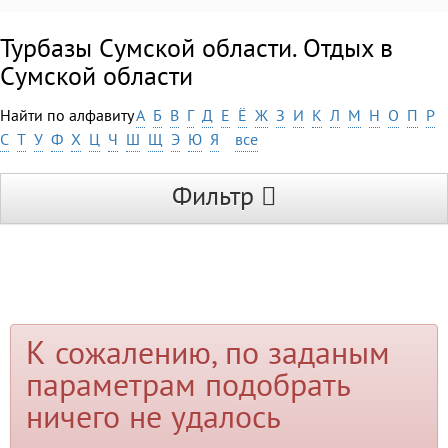
Турбазы Сумской области. Отдых в
Сумской области
Найти по алфавиту
А
Б
В
Г
Д
Е
Ё
Ж
З
И
К
Л
М
Н
О
П
Р
С
Т
У
Ф
Х
Ц
Ч
Ш
Щ
Э
Ю
Я
все
Фильтр
К сожалению, по заданым
параметрам подобрать
ничего не удалось