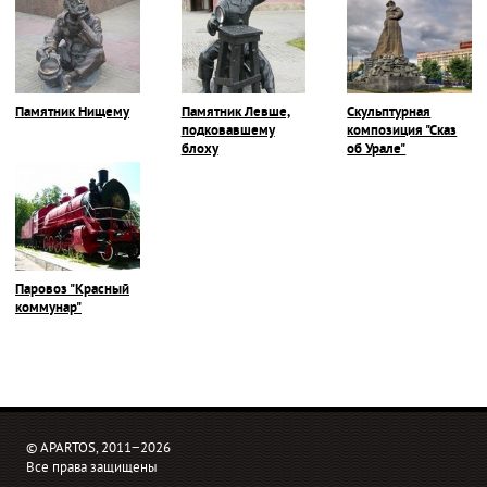
Памятник Нищему
Памятник Левше,
Скульптурная
подковавшему
композиция "Сказ
блоху
об Урале"
Паровоз "Красный
коммунар"
© APARTOS, 2011−2026
Все права защищены