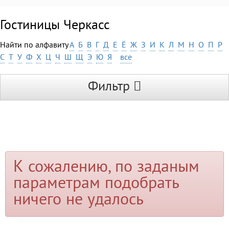
Гостиницы Черкасс
Найти по алфавиту
А
Б
В
Г
Д
Е
Ё
Ж
З
И
К
Л
М
Н
О
П
Р
С
Т
У
Ф
Х
Ц
Ч
Ш
Щ
Э
Ю
Я
все
Фильтр
К сожалению, по заданым
параметрам подобрать
ничего не удалось