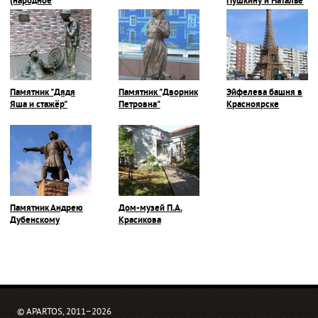
(народное
Пушкину и Наталье
название "Дядя
Гончаровой
Вася-пьяница")
Памятник "Дядя
Памятник "Дворник
Эйфелева башня в
Яша и стажёр"
Петровна"
Красноярске
Памятник Андрею
Дом-музей П.А.
Дубенскому
Красикова
© APARTOS, 2011−2026