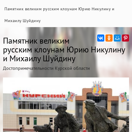
Памятник великим русским клоунам Юрию Никулину и
Михаилу Шуйдину
Памятник великим
русским клоунам Юрию Никулину
и Михаилу Шуйдину
Достопримечательности Курской области