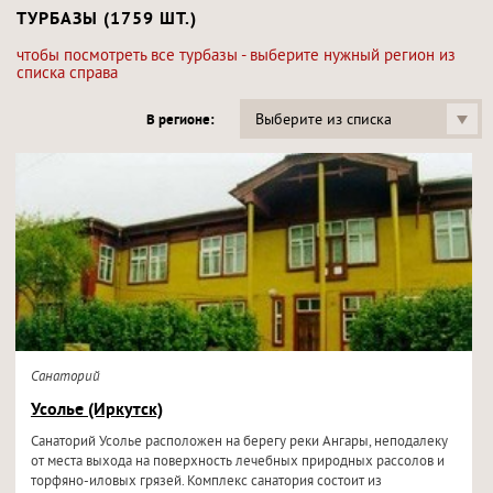
ТУРБАЗЫ (1759 ШТ.)
чтобы посмотреть все турбазы - выберите нужный регион из
списка справа
Выберите из списка
В регионе:
Санаторий
Усолье (Иркутск)
Санаторий Усолье расположен на берегу реки Ангары, неподалеку
от места выхода на поверхность лечебных природных рассолов и
торфяно-иловых грязей. Комплекс санатория состоит из