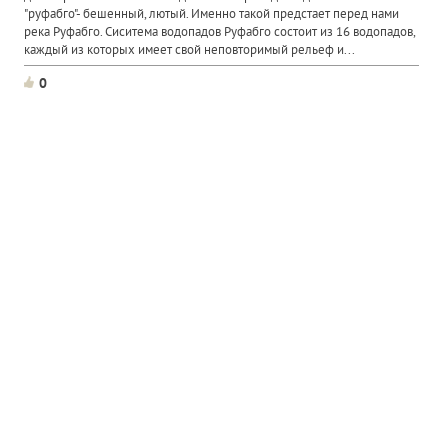
"руфабго"- бешенный, лютый. Именно такой предстает перед нами
река Руфабго. Сиситема водопадов Руфабго состоит из 16 водопадов,
каждый из которых имеет свой неповторимый рельеф и...
0