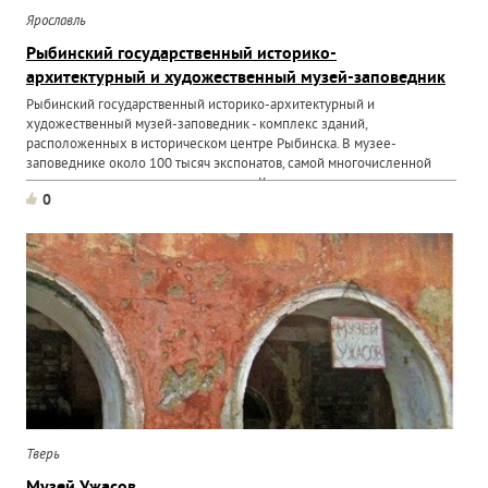
Ярославль
Рыбинский государственный историко-
архитектурный и художественный музей-заповедник
Рыбинский государственный историко-архитектурный и
художественный музей-заповедник - комплекс зданий,
расположенных в историческом центре Рыбинска. В музее-
заповеднике около 100 тысяч экспонатов, самой многочисленной
является художественная коллекция. Кроме того, в
0
музее представлены...
Тверь