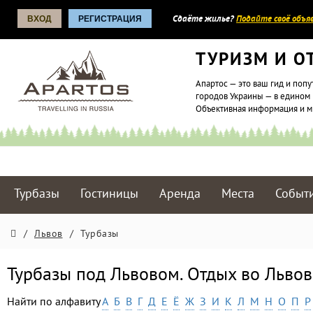
ВХОД
РЕГИСТРАЦИЯ
Сдаёте жилье?
Подайте своё объяв
ТУРИЗМ И О
Апартос — это ваш гид и попу
городов Украины — в едином 
Объективная информация и 
Турбазы
Гостиницы
Аренда
Места
Событ
/
Львов
/
Турбазы
Турбазы под Львовом. Отдых во Львов
Найти по алфавиту
А
Б
В
Г
Д
Е
Ё
Ж
З
И
К
Л
М
Н
О
П
Р