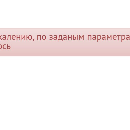
жалению, по заданым параметра
ось