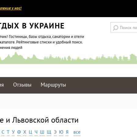
ление у нас!
ТДЫХ В УКРАИНЕ
тчик! Гостиницы, базы отдыха, санатории и отели
каталоге. Рейтинговые списки и удобный поиск.
мнения людей
ия
Отзывы
Маршруты
е и Львовской области
С
Т
У
Ф
Х
Ц
Ч
Ш
Щ
Э
Ю
Я
все