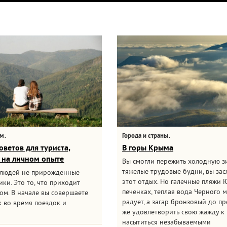
:
:
ам
Города и страны
оветов для туриста,
В горы Крыма
 на личном опыте
Вы смогли пережить холодную з
тяжелые трудовые будни, вы за
 людей не прирожденные
этот отдых. Но галечные пляжи 
ки. Это то, что приходит
печенках, теплая вода Черного 
ом. В начале вы совершаете
радует, а загар бронзовый до пр
 во время поездок и
же удовлетворить свою жажду к 
насытиться незабываемыми