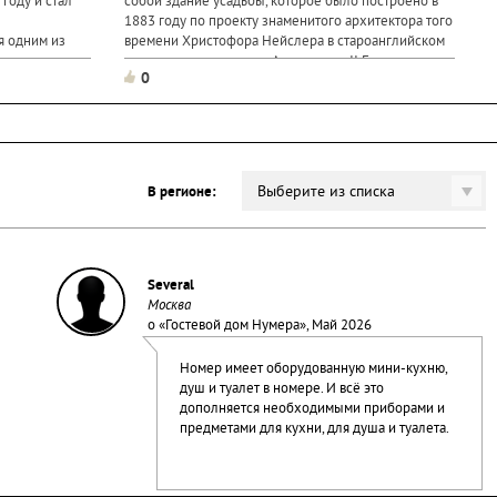
году и стал
собой здание усадьбы, которое было построено в
1883 году по проекту знаменитого архитектора того
я одним из
времени Христофора Нейслера в староанглийском
в провинции.
стиле для племянницы Александра II Евгении и ее
0
ка
супруга...
бова. Первая
Выберите из списка
В регионе:
Several
Москва
о «
Гостевой дом Нумера
», Май 2026
Номер имеет оборудованную мини-кухню,
душ и туалет в номере. И всё это
дополняется необходимыми приборами и
предметами для кухни, для душа и туалета.