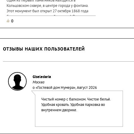
Один из первых памятников находится в
Кольцовском сквере, в центре города у фонтана.
Этот монумент был открыт 27 октября 1868 года
благодаря стараниям родной сестры А.В.
0
Андроновой после смерти поэта,
ОТЗЫВЫ НАШИХ ПОЛЬЗОВАТЕЛЕЙ
Giseledaria
Москва
о «
Гостевой дом Нумера
», Август 2026
Чистый номер с балконом. Чистое бельё.
Удобная кровать. Удобная парковка во
внутреннем дворике.