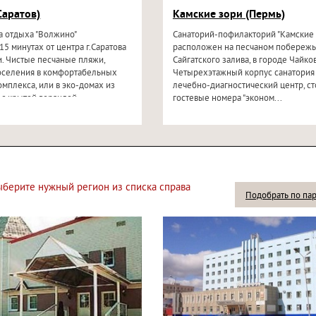
Саратов)
Камские зори (Пермь)
а отдыха "Волжино"
Санаторий-пофилакторий "Камские 
15 минутах от центра г.Саратова
расположен на песчаном побереж
и. Чистые песчаные пляжи,
Сайгатского залива, в городе Чайко
оселения в комфортабельных
Четырехэтажный корпус санатория
омплекса, или в эко-домах из
лечебно-диагностический центр, ст
 с крытой верандой...
гостевые номера "эконом...
выберите нужный регион из списка справа
Подобрать по па