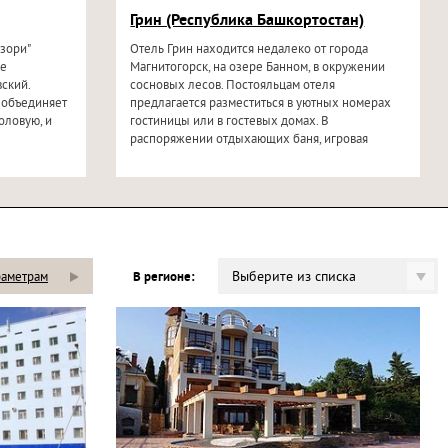
Грин (Республика Башкортостан)
зори"
Отель Грин находится недалеко от города
ье
Магнитогорск, на озере Банном, в окружении
вский.
сосновых лесов. Постояльцам отеля
 объединяет
предлагается разместиться в уютных номерах
оловую, и
гостиницы или в гостевых домах. В
распоряжении отдыхающих баня, игровая
площадка...
Выберите из списка
раметрам
В регионе: