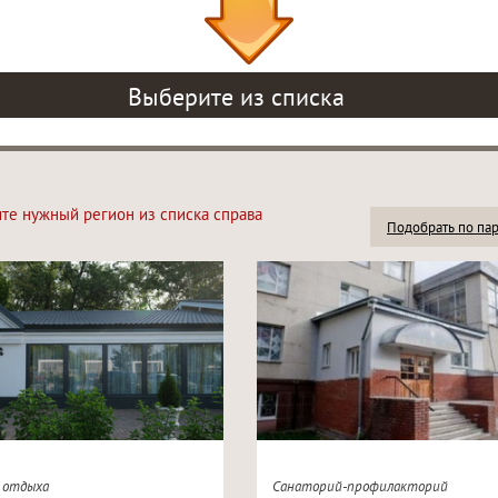
Выберите из списка
ите нужный регион из списка справа
Подобрать по па
а отдыха
Санаторий-профилакторий