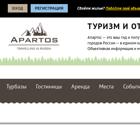
ВХОД
РЕГИСТРАЦИЯ
Сдаёте жилье?
Подайте своё объяв
ТУРИЗМ И О
Апартос — это ваш гид и попу
городов России — в едином к
Объективная информация и 
Турбазы
Гостиницы
Аренда
Места
Событ