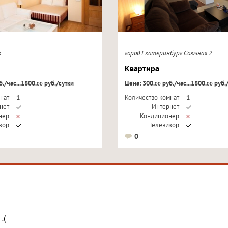
05
город Екатеринбург Союзная 2
Квартира
./час...1800.
руб./сутки
Цена: 300.
руб./час...1800.
руб.
00
00
00
нат
1
Количество комнат
1
нет
Интернет
нер
Кондиционер
зор
Телевизор
0
:(