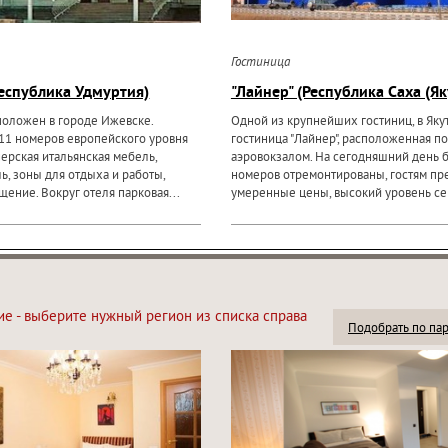
Гостиница
еспублика Удмуртия)
"Лайнер" (Республика Саха (Як
сположен в городе Ижевске.
Одной из крупнейших гостиниц, в Якут
11 номеров европейского уровня
гостиница "Лайнер", расположенная по
нерская итальянская мебель,
аэровокзалом. На сегодняшний день 
ь, зоны для отдыха и работы,
номеров отремонтированы, гостям пр
ение. Вокруг отеля парковая...
умеренные цены, высокий уровень сер
ие - выберите нужный регион из списка справа
Подобрать по па