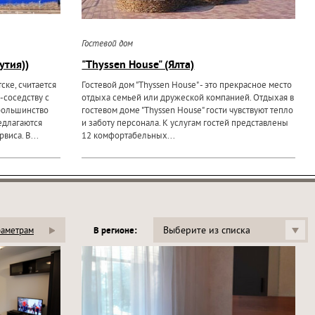
Гостевой дом
утия))
"Thyssen Нouse" (Ялта)
ске, считается
Гостевой дом "Thyssen House" - это прекрасное место
-соседству с
отдыха семьей или дружеской компанией. Отдыхая в
большинство
гостевом доме "Thyssen House" гости чувствуют тепло
едлагаются
и заботу персонала. К услугам гостей представлены
виса. В...
12 комфортабельных...
Выберите из списка
раметрам
В регионе: