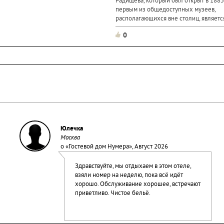
Радищева, который был открыт в 1885 
первым из общедоступных музеев,
располагающихся вне столиц, являетс
самых крупных и значительных музее
0
Основой коллекции послужил дар вну
А.Н.Радищева, художника А.П. Боголю
Юлечка
Москва
о «
Гостевой дом Нумера
», Август 2026
Здравствуйте, мы отдыхаем в этом отеле,
взяли номер на неделю, пока всё идёт
хорошо. Обслуживание хорошее, встречают
приветливо. Чистое бельё.