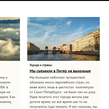
:
Города и страны
Мы съездили в Питер на выходные
иму и
Мы большие любители путешествий,
служили
объехали много европейских стран, но
ЮБК в
живя всего лишь в шестистах километрах
моря не
от Санкт-Петербурга - не были там ни разу.
едела. Как
Идея посетить этот городе витала уже
новому,
долгое время, но все время как-то не
получалось туда поехать. И вот наконец, мы