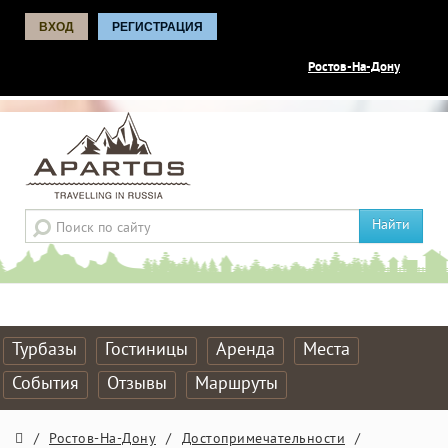
ВХОД
РЕГИСТРАЦИЯ
Ростов-На-Дону
Найти
Турбазы
Гостиницы
Аренда
Места
События
Отзывы
Маршруты
/
Ростов-На-Дону
/
Достопримечательности
/