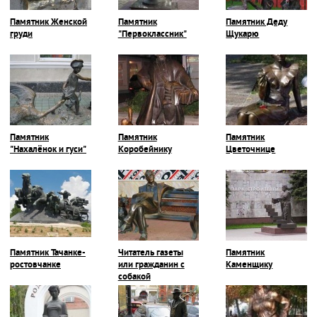
Памятник Женской
Памятник
Памятник Деду
груди
"Первоклассник"
Щукарю
Памятник
Памятник
Памятник
"Нахалёнок и гуси"
Коробейнику
Цветочнице
Памятник Тачанке-
Читатель газеты
Памятник
ростовчанке
или гражданин с
Каменщику
собакой