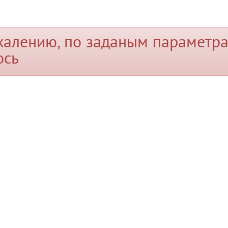
жалению, по заданым параметра
ось