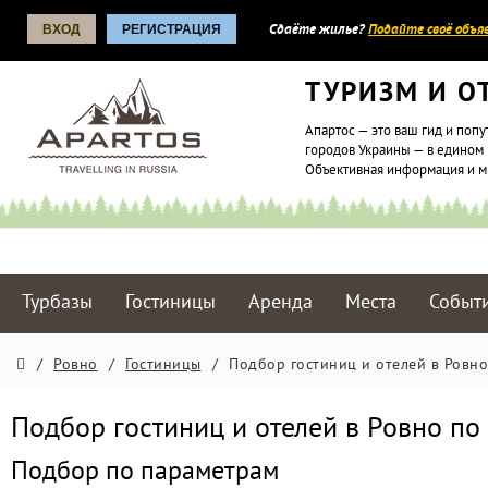
ВХОД
РЕГИСТРАЦИЯ
Сдаёте жилье?
Подайте своё объяв
ТУРИЗМ И О
Апартос — это ваш гид и попу
городов Украины — в едином 
Объективная информация и 
Турбазы
Гостиницы
Аренда
Места
Событ
/
Ровно
/
Гостиницы
/
Подбор гостиниц и отелей в Ровн
Подбор гостиниц и отелей в Ровно п
Подбор по параметрам