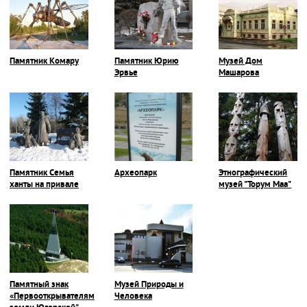
Памятник Комару
Памятник Юрию
Музей Дом
Эрвье
Машарова
Памятник Семья
Археопарк
Этнографический
ханты на привале
музей "Торум Маа"
Памятный знак
Музей Природы и
«Первооткрывателям
Человека