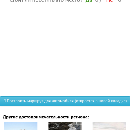
Стоит ли посетить это место?
Да
0
/
Нет
0
Построить маршрут для автомобиля (откроется в новой вкладке)
Другие достопримечательности региона: