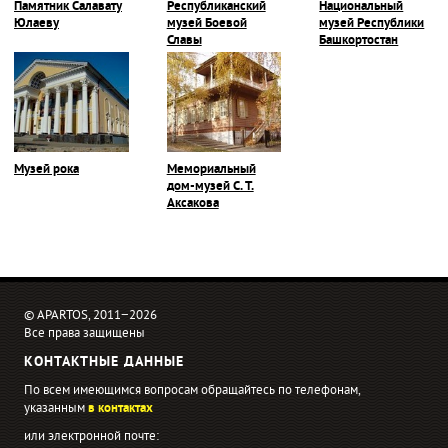
Памятник Салавату
Республиканский
Национальный
Юлаеву
музей Боевой
музей Республики
Славы
Башкортостан
Музей рока
Мемориальный
дом-музей С. Т.
Аксакова
© APARTOS, 2011−2026
Все права защищены
КОНТАКТНЫЕ ДАННЫЕ
По всем имеющимся вопросам обращайтесь по телефонам,
указанным
в контактах
или электронной почте: