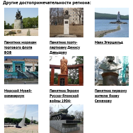
Другие достопримечательности региона:
Памятник морякам
Памятник поэту-
Маяк Эгершельд
торгового флота
партизану Денису
ВОВ
Давыдову
Морской Музей-
Памятник Героям
Памятник первому
океанариум
Русско-Японской
жителю Якову
войны 1904-
Семенову
1905г.г.