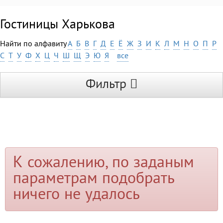
Гостиницы Харькова
Найти по алфавиту
А
Б
В
Г
Д
Е
Ё
Ж
З
И
К
Л
М
Н
О
П
Р
С
Т
У
Ф
Х
Ц
Ч
Ш
Щ
Э
Ю
Я
все
Фильтр
К сожалению, по заданым
параметрам подобрать
ничего не удалось