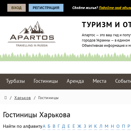
ВХОД
РЕГИСТРАЦИЯ
Сдаёте жилье?
Подайте своё объяв
ТУРИЗМ И О
Апартос — это ваш гид и попу
городов Украины — в едином 
Объективная информация и 
Турбазы
Гостиницы
Аренда
Места
Событ
/
Харьков
/
Гостиницы
Гостиницы Харькова
Найти по алфавиту
А
Б
В
Г
Д
Е
Ё
Ж
З
И
К
Л
М
Н
О
П
Р