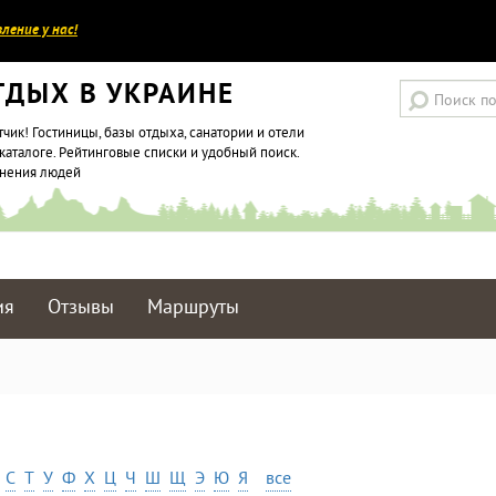
ление у нас!
ТДЫХ В УКРАИНЕ
тчик! Гостиницы, базы отдыха, санатории и отели
каталоге. Рейтинговые списки и удобный поиск.
мнения людей
ия
Отзывы
Маршруты
С
Т
У
Ф
Х
Ц
Ч
Ш
Щ
Э
Ю
Я
все