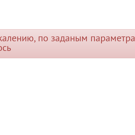
жалению, по заданым параметра
ось