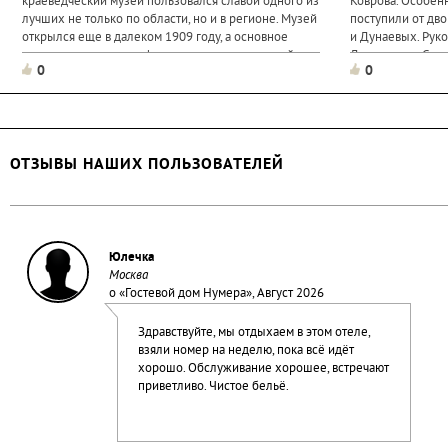
краеведческий музей пользовался славой одного из
Коврова. Особен
лучших не только по области, но и в регионе. Музей
поступили от дв
открылся еще в далеком 1909 году, а основное
и Дунаевых. Рук
участие в подготовке фондов принял известный
Дмитриевич Сомов
0
0
врач и краевед М.П. Трунов. В первые годы после
постройки храма
открытия...
ОТЗЫВЫ НАШИХ ПОЛЬЗОВАТЕЛЕЙ
Юлечка
Москва
о «
Гостевой дом Нумера
», Август 2026
Здравствуйте, мы отдыхаем в этом отеле,
взяли номер на неделю, пока всё идёт
хорошо. Обслуживание хорошее, встречают
приветливо. Чистое бельё.