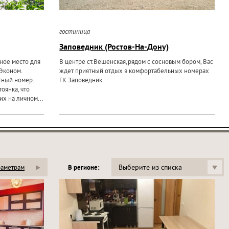
гостиница
Заповедник (Ростов-На-Дону)
чное место для
В центре ст.Вешенская,рядом с сосновым бором, Вас
 Эконом.
ждет приятный отдых в комфортабельных номерах
тный номер.
ГК Заповедник.
оянка, что
их на личном...
Выберите из списка
раметрам
В регионе: