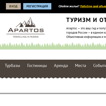
ВХОД
РЕГИСТРАЦИЯ
Сдаёте жилье?
Подайте своё объяв
ТУРИЗМ И О
Апартос — это ваш гид и попу
городов России — в едином к
Объективная информация и 
Турбазы
Гостиницы
Аренда
Места
Событ