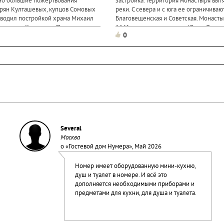
но большие пожертвования
застройка. Территория монастыря выт
орян Култашевых, купцов Сомовых
реки. С севера и с юга ее ограничива
оводил постройкой храма Михаил
Благовещенская и Советская. Монасты
, купец II гильдии. Проект
1641 году пои указу царя Юрия Федо
0
 создал Николай
«жилом урочище
Several
Москва
о «
Гостевой дом Нумера
», Май 2026
Номер имеет оборудованную мини-кухню,
душ и туалет в номере. И всё это
дополняется необходимыми приборами и
предметами для кухни, для душа и туалета.