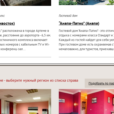
екс
Гостевой дом
ивосток)
“Анапа-Патио” (Анапа)
с" расположена в городе Артеме в
Гостевой дом "Анапа-Патио" - это отли
, расстояние до аэропорта - 6,5 км.
отдыха с номерами класса Стандарт и
остиничного комплекса включает
Каждый из гостей найдет для себя ую
ых номеров с кабельным TV и Wi-
При гостевом доме есть охраняемая ст
, конференц-зал...
немаловажно, для туристов, приехавш
ие - выберите нужный регион из списка справа
Подобрать по па