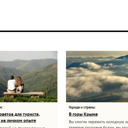
:
:
ам
Города и страны
оветов для туриста,
В горы Крыма
 на личном опыте
Вы смогли пережить холодную з
тяжелые трудовые будни, вы за