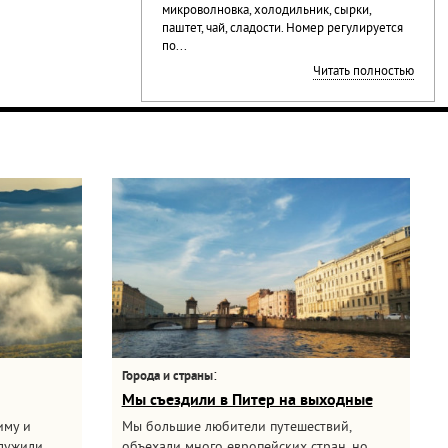
микроволновка, холодильник, сырки,
паштет, чай, сладости. Номер регулируется
по...
Читать полностью
:
Города и страны
Мы съездили в Питер на выходные
иму и
Мы большие любители путешествий,
служили
объехали много европейских стран, но