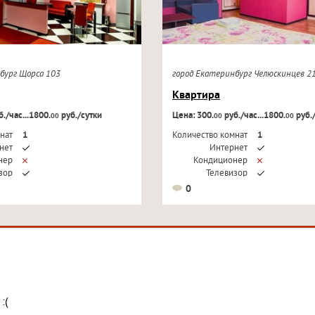
нбург Щорса 103
город Екатеринбург Челюскинцев 
Квартира
./час...1800.
руб./сутки
Цена: 300.
руб./час...1800.
руб.
00
00
00
нат
1
Количество комнат
1
нет
Интернет
нер
Кондиционер
зор
Телевизор
0
:(