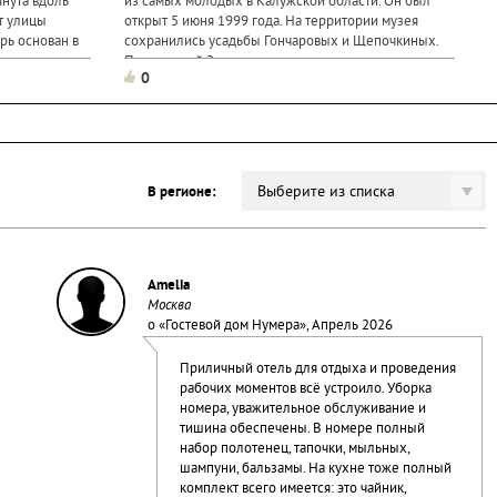
янута вдоль
из самых молодых в Калужской области. Он был
ют улицы
открыт 5 июня 1999 года. На территории музея
рь основан в
сохранились усадьбы Гончаровых и Щепочкиных.
ровича при
Полотняный Завод - это парусно-полотняная и
0
бумажная мануфактуры...
Выберите из списка
В регионе:
Amelia
Москва
о «
Гостевой дом Нумера
», Апрель 2026
Приличный отель для отдыха и проведения
рабочих моментов всё устроило. Уборка
номера, уважительное обслуживание и
тишина обеспечены. В номере полный
набор полотенец, тапочки, мыльных,
шампуни, бальзамы. На кухне тоже полный
комплект всего имеется: это чайник,