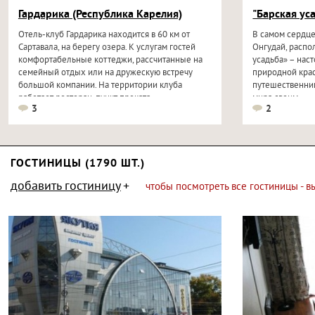
Гардарика (Республика Карелия)
"Барская ус
Отель-клуб Гардарика находится в 60 км от
В самом сердце
Сартавала, на берегу озера. К услугам гостей
Онгудай, распо
комфортабельные коттеджи, рассчитанные на
усадьба» – нас
семейный отдых или на дружескую встречу
природной крас
большой компании. На территории клуба
путешественник
работает ресторан, пункт проката...
мира своим...
3
2
ГОСТИНИЦЫ (1790 ШТ.)
добавить гостиницу
чтобы посмотреть все гостиницы - 