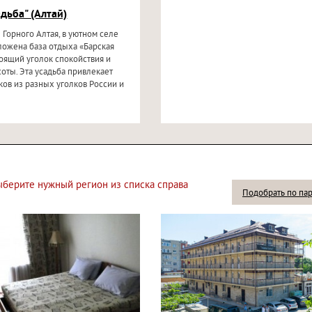
адьба" (Алтай)
 Горного Алтая, в уютном селе
ложена база отдыха «Барская
тоящий уголок спокойствия и
оты. Эта усадьба привлекает
ов из разных уголков России и
выберите нужный регион из списка справа
Подобрать по па