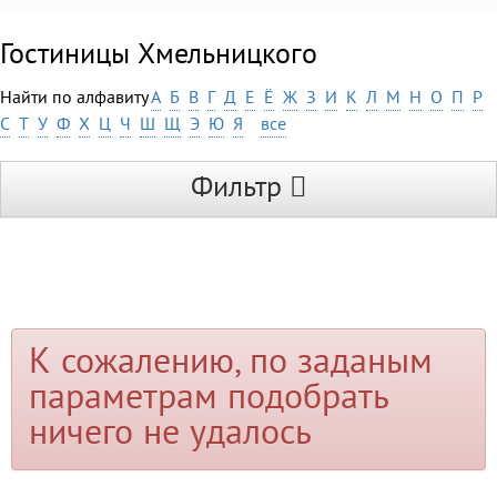
Гостиницы Хмельницкого
Найти по алфавиту
А
Б
В
Г
Д
Е
Ё
Ж
З
И
К
Л
М
Н
О
П
Р
С
Т
У
Ф
Х
Ц
Ч
Ш
Щ
Э
Ю
Я
все
Фильтр
К сожалению, по заданым
параметрам подобрать
ничего не удалось