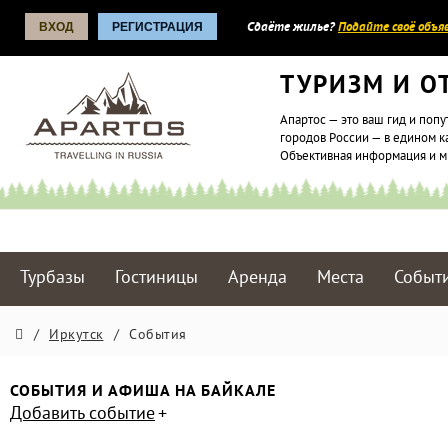
ВХОД
РЕГИСТРАЦИЯ
Сдаёте жилье?
Подайте своё объяв
ТУРИЗМ И О
Апартос — это ваш гид и попу
городов России — в едином к
Объективная информация и 
Турбазы
Гостиницы
Аренда
Места
Событ
/
Иркутск
/
События
СОБЫТИЯ И АФИША НА БАЙКАЛЕ
Добавить событие