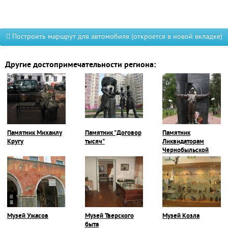
Построить маршрут для автомобиля (откроется в новой вкладке)
Другие достопримечательности региона:
Памятник Михаилу
Памятник "Договор
Памятник
Кругу
тысяч"
Ликвидаторам
Чернобыльской
катастрофы
Музей Ужасов
Музей Тверского
Музей Козла
быта