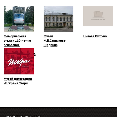
Мемориальная
Музей
Нилова Пустынь
стела к 110-летию
М.Е.Салтыкова-
основания
Щедрина
Тверского
вагоностроительного
завода
Музей фотографии
«Искра» в Твери