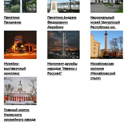
Памятник
Памятник Андрею
Национальный
Пельменю
Федоровичу
музей Удмуртской
Дерябину
Республики им.
Кузебая Герда
Музейно-
Монумент дружбы
Михайловская
выставочный
народов "Навеки с
колонна
комплекс
Россией"
(Михайловский
стрелкового
столп)
оружия им. М. Т.
Калашникова
Главный корпус
Ижевского
оружейного завода