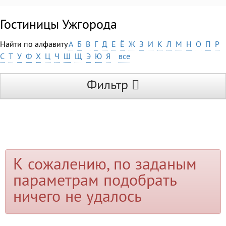
Гостиницы Ужгорода
Найти по алфавиту
А
Б
В
Г
Д
Е
Ё
Ж
З
И
К
Л
М
Н
О
П
Р
С
Т
У
Ф
Х
Ц
Ч
Ш
Щ
Э
Ю
Я
все
Фильтр
К сожалению, по заданым
параметрам подобрать
ничего не удалось