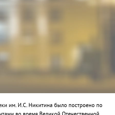
и им. И.С. Никитина было построено по
антами во время Великой Отечественной