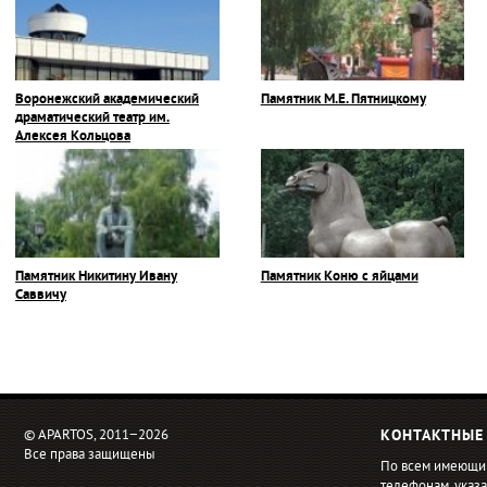
Воронежский академический
Памятник М.Е. Пятницкому
драматический театр им.
Алексея Кольцова
Памятник Никитину Ивану
Памятник Коню с яйцами
Саввичу
© APARTOS, 2011−2026
КОНТАКТНЫЕ
Все права защищены
По всем имеющи