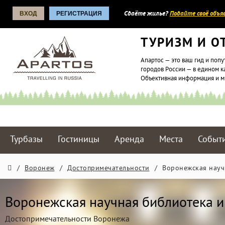
ВХОД
РЕГИСТРАЦИЯ
Сдаёте жилье?
Подайте своё объяв
ТУРИЗМ И О
Апартос — это ваш гид и попу
городов России — в едином к
Объективная информация и 
Турбазы
Гостиницы
Аренда
Места
Событ
/
Воронеж
/
Достопримечательности
/
Воронежская науч
Воронежская научная библиотека им
Достопримечательности Воронежа