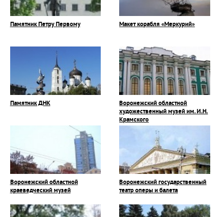
Памятник Петру Первому
Макет корабля «Меркурий»
Памятник ДНК
Воронежский областной
художественный музей им. И.Н.
Крамского
Воронежский областной
Воронежский государственный
краеведческий музей
театр оперы и балета