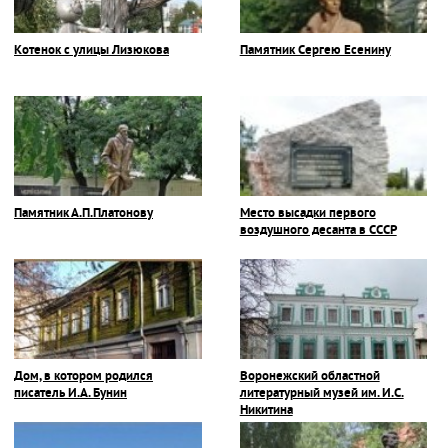
Котенок с улицы Лизюкова
Памятник Сергею Есенину
Памятник А.П.Платонову
Место высадки первого
воздушного десанта в СССР
Дом, в котором родился
Воронежский областной
писатель И.А. Бунин
литературный музей им. И.С.
Никитина