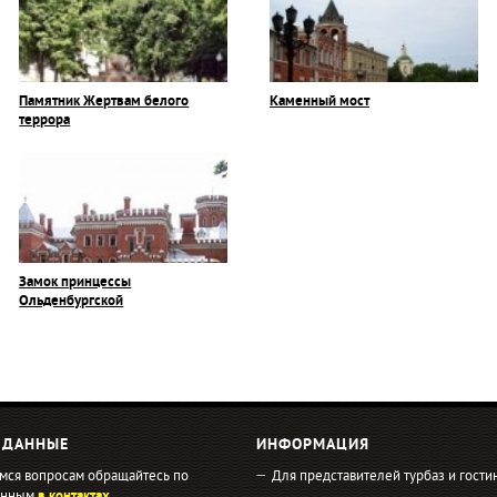
Памятник Жертвам белого
Каменный мост
террора
Замок принцессы
Ольденбургской
 ДАННЫЕ
ИНФОРМАЦИЯ
мся вопросам обращайтесь по
Для представителей турбаз и гости