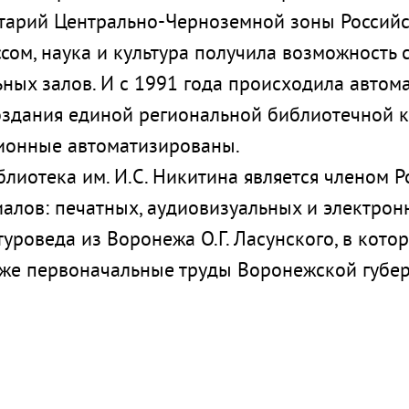
озитарий Центрально-Черноземной зоны Россий
сом, наука и культура получила возможность 
ных залов. И с 1991 года происходила автом
оздания единой региональной библиотечной 
ционные автоматизированы.
блиотека им. И.С. Никитина является членом 
алов: печатных, аудиовизуальных и электронн
туроведа из Воронежа О.Г. Ласунского, в кот
акже первоначальные труды Воронежской губе