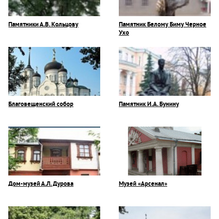
Памятники А.В. Кольцову
Памятник Белому Биму Черное
Ухо
Благовещенский собор
Памятник И.А. Бунину
Дом-музей А.Л. Дурова
Музей «Арсенал»