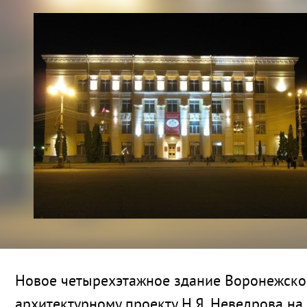
Новое четырехэтажное здание Воронежской
архитектурному проекту Н.Я. Неведрова н