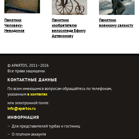
Памятник
Памятник
Памятник
Человеку-
изобретателю
военному связисту
Невидимке
велосипеда Ефиму
Артамонову
© APARTOS, 2011−2026
Все права защищены
КОНТАКТНЫЕ ДАННЫЕ
По всем имеющимся вопросам обращайтесь по телефонам,
указанным
в контактах
или электронной почте:
info@apartos.ru
ИНФОРМАЦИЯ
Для представителей турбаз и гостиниц
О платном аккаунте