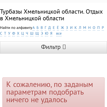
Турбазы Хмельницкой области. Отдых
в Хмельницкой области
Найти по алфавиту
А
Б
В
Г
Д
Е
Ё
Ж
З
И
К
Л
М
Н
О
П
Р
С
Т
У
Ф
Х
Ц
Ч
Ш
Щ
Э
Ю
Я
все
Фильтр
К сожалению, по заданым
параметрам подобрать
ничего не удалось