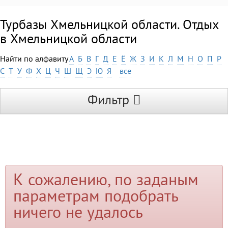
Турбазы Хмельницкой области. Отдых
в Хмельницкой области
Найти по алфавиту
А
Б
В
Г
Д
Е
Ё
Ж
З
И
К
Л
М
Н
О
П
Р
С
Т
У
Ф
Х
Ц
Ч
Ш
Щ
Э
Ю
Я
все
Фильтр
К сожалению, по заданым
параметрам подобрать
ничего не удалось