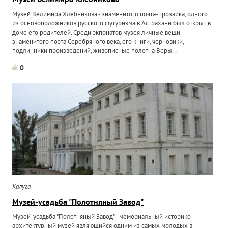
Музей Велимира Хлебникова
Музей Велимира Хлебникова - знаменитого поэта-прозаика, одного
из основоположников русского футуризма в Астрахани был открыт в
доме его родителей. Среди экпонатов музея личные вещи
знаменитого поэта Серебряного века, его книги, черновики,
подлинники произведений, живописные полотна Веры...
0
Калуга
Музей-усадьба "Полотняный Завод"
Музей-усадьба "Полотняный Завод" - мемориальный историко-
архитектурный музей являющийся одним из самых молодых в