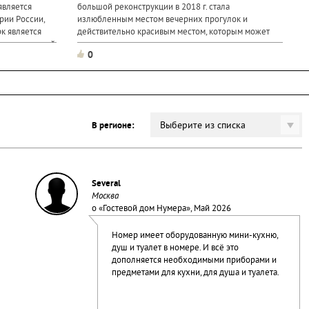
является
большой реконструкции в 2018 г. стала
рии России,
излюбленным местом вечерних прогулок и
к является
действительно красивым местом, которым может
иком, который
гордиться город.
0
.
Выберите из списка
В регионе:
Several
Москва
о «
Гостевой дом Нумера
», Май 2026
Номер имеет оборудованную мини-кухню,
душ и туалет в номере. И всё это
дополняется необходимыми приборами и
предметами для кухни, для душа и туалета.