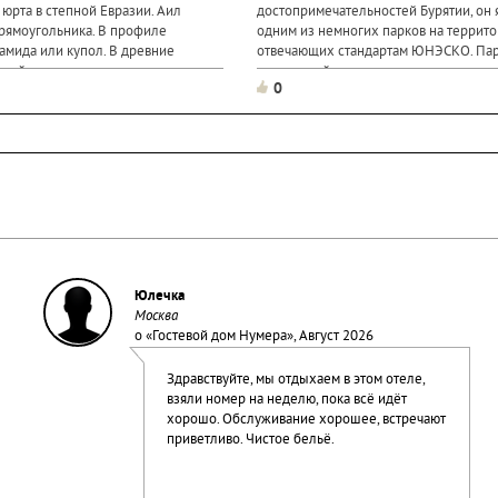
 юрта в степной Евразии. Аил
достопримечательностей Бурятии, он 
прямоугольника. В профиле
одним из немногих парков на террито
амида или купол. В древние
отвечающих стандартам ЮНЭСКО. Пар
ный каркас аила покрывали
уникальнейшим природным заповедн
0
..
был создан в 1986 году. ОН занимает..
Юлечка
Москва
о «
Гостевой дом Нумера
», Август 2026
Здравствуйте, мы отдыхаем в этом отеле,
взяли номер на неделю, пока всё идёт
хорошо. Обслуживание хорошее, встречают
приветливо. Чистое бельё.