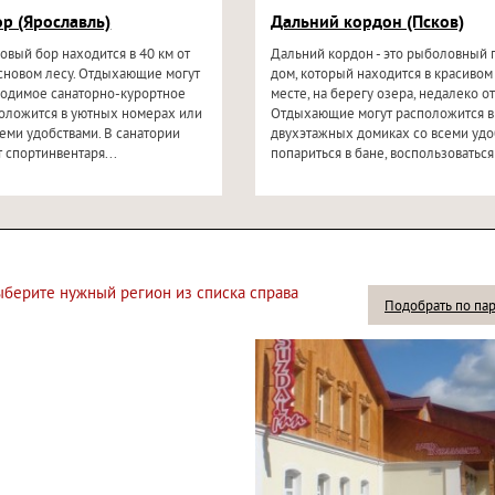
р (Ярославль)
Дальний кордон (Псков)
овый бор находится в 40 км от
Дальний кордон - это рыболовный 
основом лесу. Отдыхающие могут
дом, который находится в красивом
ходимое санаторно-курортное
месте, на берегу озера, недалеко от 
оложится в уютных номерах или
Отдыхающие могут расположится в
семи удобствами. В санатории
двухэтажных домиках со всеми удо
т спортинвентаря...
попариться в бане, воспользоваться
выберите нужный регион из списка справа
Подобрать по па