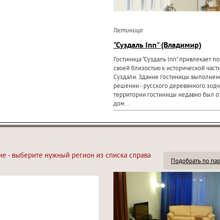
Гостиница
"Суздаль Inn" (Владимир)
Гостиница "Суздаль Inn" привлекает п
своей близостью к исторической част
Суздали. Здание гостиницы выполнен
решении - русского деревянного зодч
территории гостиницы недавно был о
дом...
ие - выберите нужный регион из списка справа
Подобрать по па