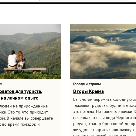
:
:
ам
Города и страны
оветов для туриста,
В горы Крыма
 на личном опыте
Вы смогли пережить холодную з
тяжелые трудовые будни, вы за
 людей не прирожденные
этот отдых. Но галечные пляжи 
ки. Это то, что приходит
печенках, теплая вода Черного 
ом. В начале вы совершаете
радует, а загар бронзовый до пр
 во время поездок и
же удовлетворить свою жажду к 