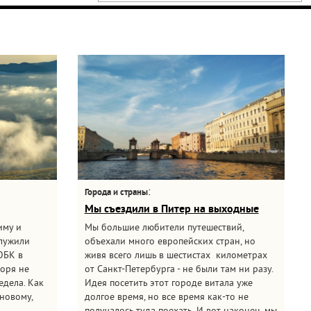
:
Города и страны
Мы съездили в Питер на выходные
иму и
Мы большие любители путешествий,
служили
объехали много европейских стран, но
ЮБК в
живя всего лишь в шестистах километрах
моря не
от Санкт-Петербурга - не были там ни разу.
едела. Как
Идея посетить этот городе витала уже
новому,
долгое время, но все время как-то не