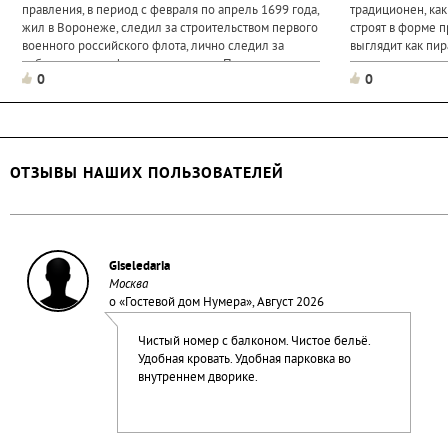
правления, в период с февраля по апрель 1699 года,
традиционен, как
жил в Воронеже, следил за строительством первого
строят в форме 
военного российского флота, лично следил за
выглядит как пир
работами на верфях, расположен в Петровском
времена деревян
0
0
сквере на проспекте...
древесной корой.
ОТЗЫВЫ НАШИХ ПОЛЬЗОВАТЕЛЕЙ
Giseledaria
Москва
о «
Гостевой дом Нумера
», Август 2026
Чистый номер с балконом. Чистое бельё.
Удобная кровать. Удобная парковка во
внутреннем дворике.