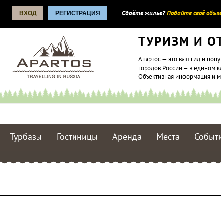
ВХОД
РЕГИСТРАЦИЯ
Сдаёте жилье?
Подайте своё объяв
ТУРИЗМ И О
Апартос — это ваш гид и попу
городов России — в едином к
Объективная информация и 
Турбазы
Гостиницы
Аренда
Места
Событ