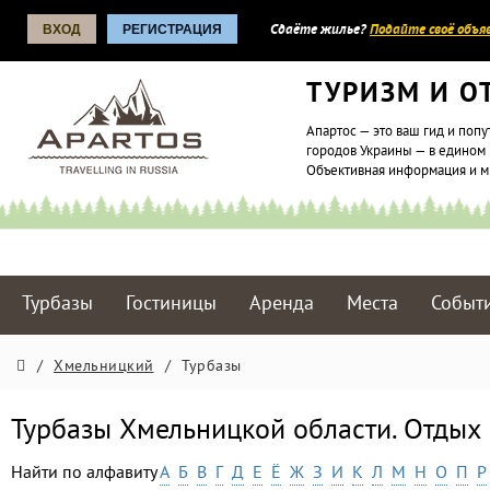
ВХОД
РЕГИСТРАЦИЯ
Сдаёте жилье?
Подайте своё объяв
ТУРИЗМ И О
Апартос — это ваш гид и попу
городов Украины — в едином 
Объективная информация и 
Турбазы
Гостиницы
Аренда
Места
Событ
/
Хмельницкий
/
Турбазы
Турбазы Хмельницкой области. Отдых
Найти по алфавиту
А
Б
В
Г
Д
Е
Ё
Ж
З
И
К
Л
М
Н
О
П
Р