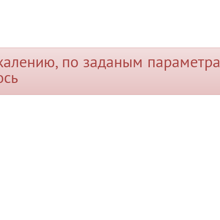
жалению, по заданым параметра
ось