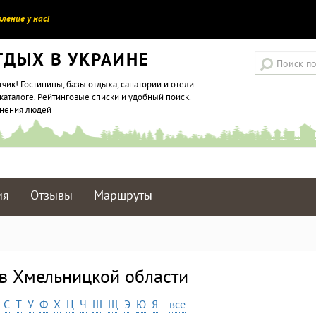
ление у нас!
ТДЫХ В УКРАИНЕ
тчик! Гостиницы, базы отдыха, санатории и отели
каталоге. Рейтинговые списки и удобный поиск.
мнения людей
ия
Отзывы
Маршруты
 в Хмельницкой области
С
Т
У
Ф
Х
Ц
Ч
Ш
Щ
Э
Ю
Я
все