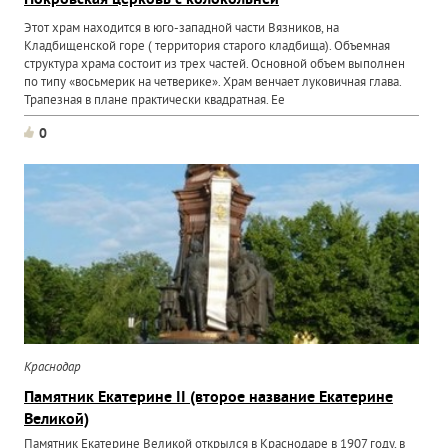
Покровская церковь с колокольней
Этот храм находится в юго-западной части Вязников, на
Кладбищенской горе ( территория старого кладбища). Объемная
структура храма состоит из трех частей. Основной объем выполнен
по типу «восьмерик на четверике». Храм венчает луковичная глава.
Трапезная в плане практически квадратная. Ее
0
Краснодар
Памятник Екатерине II (второе название Екатерине
Великой)
Памятник Екатерине Великой открылся в Краснодаре в 1907 году, в