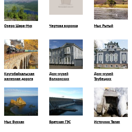
Озеро Шара-Нур
Чертова воронка
Мыс Рытый
Кругобайкальская
Дом-музей
Дом-музей
железная дорога
Волконских
Трубецких
Мыс Бурхан
Братская ГЭС
Источник Талая