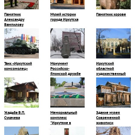
Памятник
Музей истории
Памятник корове
Александру
города Иркутска
Вампилову
Танк «Иркутский
Монумент
Иркутский
комсомолец»
Российско-
областной
Японской дружбе
художественный
музей им. В.П.
Сукачева
Усадьба В.П.
Мемориальный
Здание музея
Сукачева
комплекс
Современной
"Иркутяне в
живописи
Великой
Отечественной