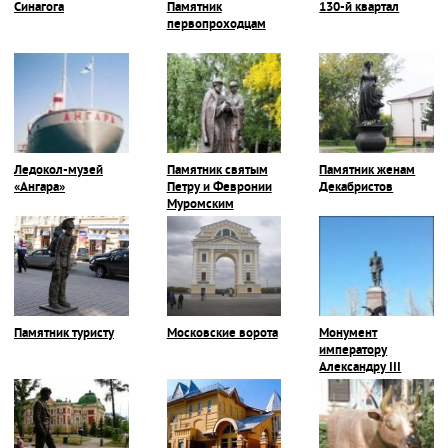
Синагога
Памятник
130-й квартал
первопроходцам
Ледокол-музей
Памятник святым
Памятник женам
«Ангара»
Петру и Февронии
Декабристов
Муромским
Памятник туристу
Московские ворота
Монумент
императору
Александру III