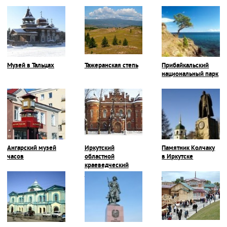
Музей в Тальцах
Тажеранская степь
Прибайкальский
национальный парк
Ангарский музей
Иркутский
Памятник Колчаку
часов
областной
в Иркутске
краеведческий
музей