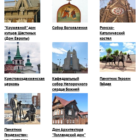
войне"
"Кружевной" дом
Собор Богоявления
Римско-
купцов Шастиных
Католический
(Дом Европы)
костел
Крестовоздвиженская
Кафедральный
Памятник Героям
церковь
собор Непорочного
Гайдая
сердца Божией
матери
Памятник
Дом Архитектора
Геодезистам-
"Голландский дом"