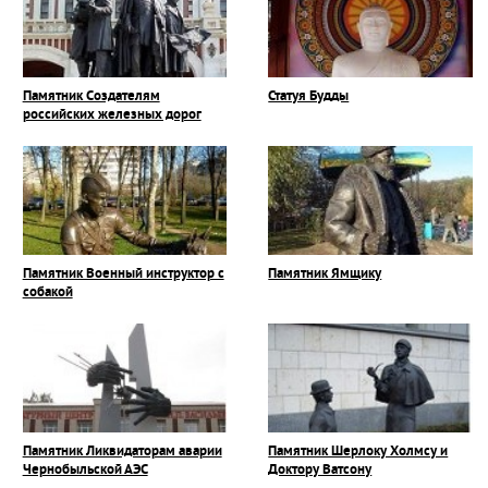
Памятник Создателям
Статуя Будды
российских железных дорог
Памятник Военный инструктор с
Памятник Ямщику
собакой
Памятник Ликвидаторам аварии
Памятник Шерлоку Холмсу и
Чернобыльской АЭС
Доктору Ватсону