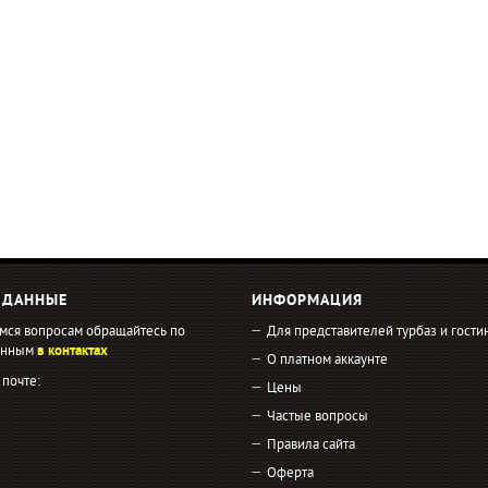
 ДАННЫЕ
ИНФОРМАЦИЯ
мся вопросам обращайтесь по
Для представителей турбаз и гости
занным
в контактах
О платном аккаунте
 почте:
Цены
Частые вопросы
Правила сайта
Оферта