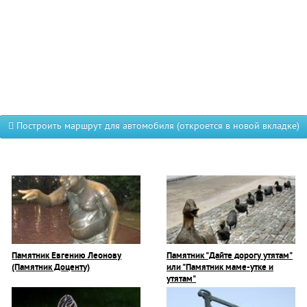
Построить маршрут для автомобиля (откроется в новой вкладке)
Памятник Евгению Леонову
Памятник "Дайте дорогу утятам"
(Памятник Доценту)
или "Памятник маме-утке и
утятам"