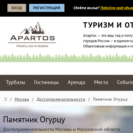
ВХОД
РЕГИСТРАЦИЯ
Сдаёте жилье?
Подайте своё объяв
ТУРИЗМ И О
Апартос — это ваш гид и попу
городов России — в едином к
Объективная информация и 
Турбазы
Гостиницы
Аренда
Места
Событ
/
Москва
/
Достопримечательности
/
Памятник Огурцу
Памятник Огурцу
Достопримечательности Москвы и Московской области