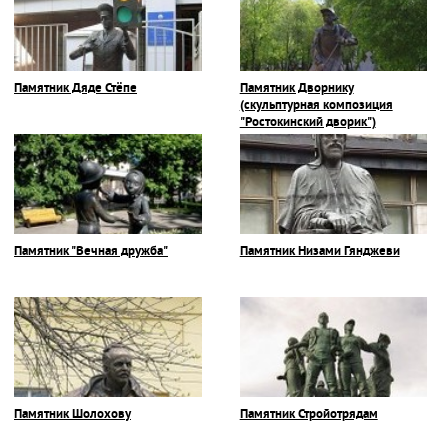
Памятник Дяде Стёпе
Памятник Дворнику
(скульптурная композиция
"Ростокинский дворик")
Памятник "Вечная дружба"
Памятник Низами Гянджеви
Памятник Шолохову
Памятник Стройотрядам