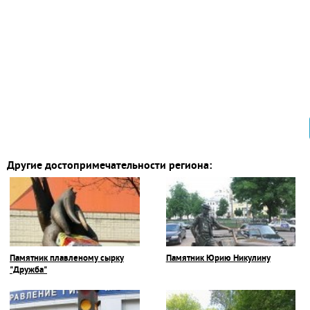
Другие достопримечательности региона:
Памятник плавленому сырку
Памятник Юрию Никулину
"Дружба"