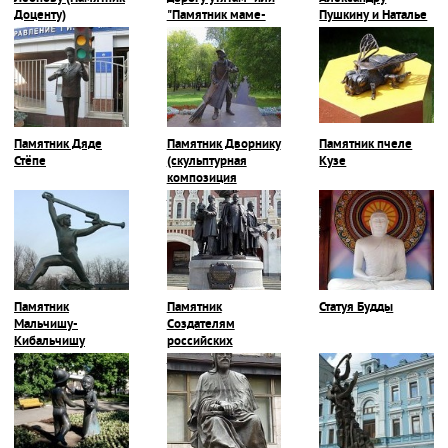
Доценту)
"Памятник маме-
Пушкину и Наталье
утке и утятам"
Гончаровой
Памятник Дяде
Памятник Дворнику
Памятник пчеле
Стёпе
(скульптурная
Кузе
композиция
"Ростокинский
дворик")
Памятник
Памятник
Статуя Будды
Мальчишу-
Создателям
Кибальчишу
российских
железных дорог