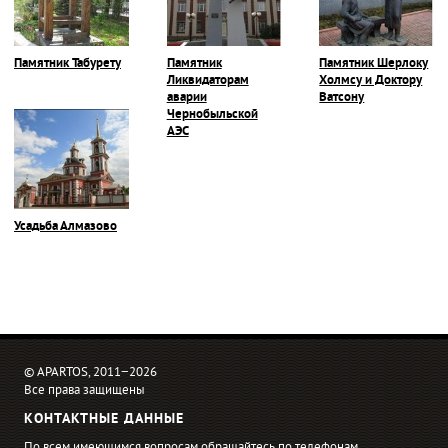
Памятник Табурету
Памятник
Памятник Шерлоку
Ликвидаторам
Холмсу и Доктору
аварии
Ватсону
Чернобыльской
АЭС
Усадьба Алмазово
© APARTOS, 2011−2026
Все права защищены
КОНТАКТНЫЕ ДАННЫЕ