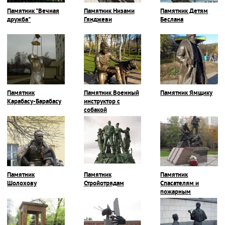
Памятник "Вечная
Памятник Низами
Памятник Детям
дружба"
Гянджеви
Беслана
Памятник
Памятник Военный
Памятник Ямщику
Карабасу-Барабасу
инструктор с
собакой
Памятник
Памятник
Памятник
Шолохову
Стройотрядам
Спасателям и
пожарным