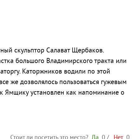
стный скульптор Салават Щербаков.
астка большого Владимирского тракта или
каторгу. Каторжников водили по этой
все же дозволялось пользоваться гужевым
ик Ямщику установлен как напоминание о
Стоит ли посетить это место?
Да
0
/
Нет
0