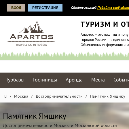
ВХОД
РЕГИСТРАЦИЯ
Сдаёте жилье?
Подайте своё объяв
ТУРИЗМ И О
Апартос — это ваш гид и попу
городов России — в едином к
Объективная информация и 
Турбазы
Гостиницы
Аренда
Места
Событ
/
Москва
/
Достопримечательности
/
Памятник Ямщику
Памятник Ямщику
Достопримечательности Москвы и Московской области