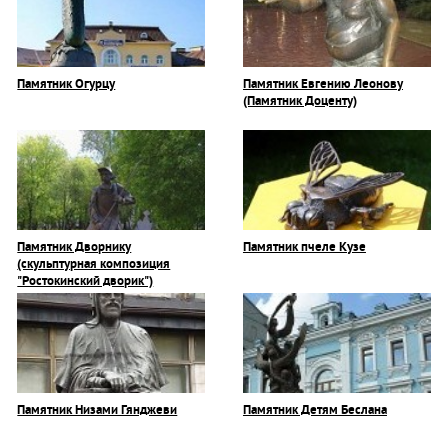
Памятник Огурцу
Памятник Евгению Леонову
(Памятник Доценту)
Памятник Дворнику
Памятник пчеле Кузе
(скульптурная композиция
"Ростокинский дворик")
Памятник Низами Гянджеви
Памятник Детям Беслана