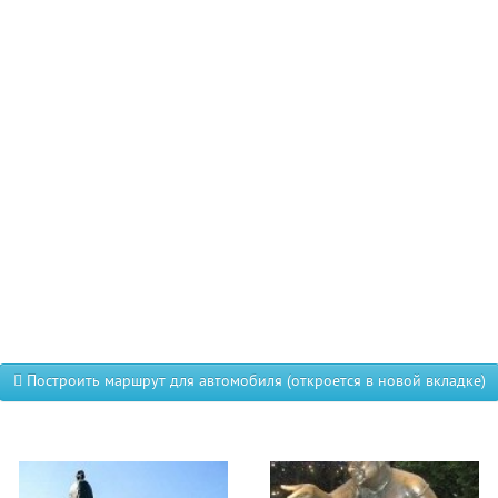
Построить маршрут для автомобиля (откроется в новой вкладке)