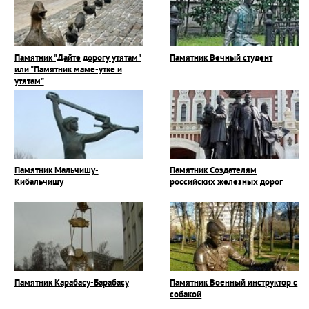
Памятник "Дайте дорогу утятам"
Памятник Вечный студент
или "Памятник маме-утке и
утятам"
Памятник Мальчишу-
Памятник Создателям
Кибальчишу
российских железных дорог
Памятник Карабасу-Барабасу
Памятник Военный инструктор с
собакой