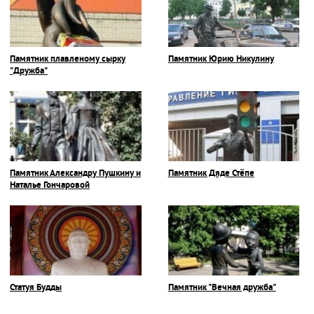
Памятник плавленому сырку
Памятник Юрию Никулину
"Дружба"
Памятник Александру Пушкину и
Памятник Дяде Стёпе
Наталье Гончаровой
Статуя Будды
Памятник "Вечная дружба"