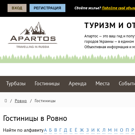
ВХОД
РЕГИСТРАЦИЯ
Сдаёте жилье?
Подайте своё объяв
ТУРИЗМ И О
Апартос — это ваш гид и попу
городов Украины — в едином 
Объективная информация и 
Турбазы
Гостиницы
Аренда
Места
Событ
/
Ровно
/
Гостиницы
Гостиницы в Ровно
Найти по алфавиту
А
Б
В
Г
Д
Е
Ё
Ж
З
И
К
Л
М
Н
О
П
Р