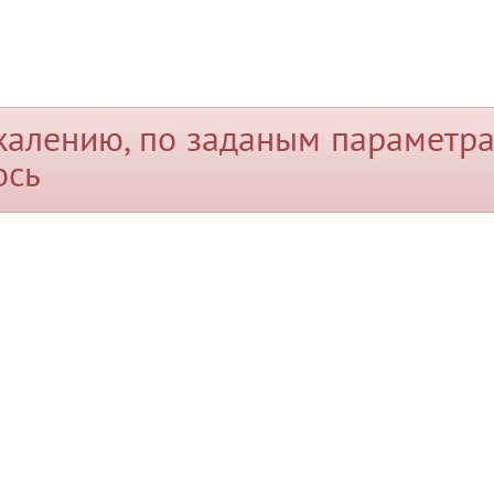
жалению, по заданым параметра
ось