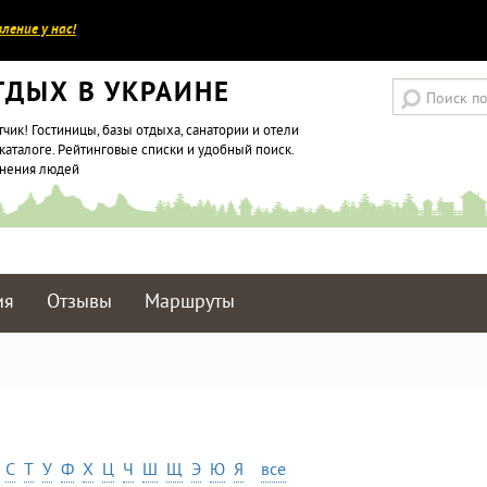
ление у нас!
ТДЫХ В УКРАИНЕ
тчик! Гостиницы, базы отдыха, санатории и отели
каталоге. Рейтинговые списки и удобный поиск.
мнения людей
ия
Отзывы
Маршруты
С
Т
У
Ф
Х
Ц
Ч
Ш
Щ
Э
Ю
Я
все