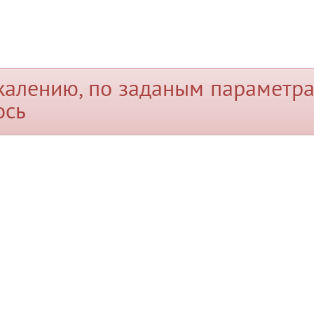
жалению, по заданым параметра
ось