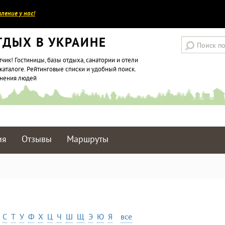
ление у нас!
ТДЫХ В УКРАИНЕ
тчик! Гостиницы, базы отдыха, санатории и отели
каталоге. Рейтинговые списки и удобный поиск.
мнения людей
ия
Отзывы
Маршруты
С
Т
У
Ф
Х
Ц
Ч
Ш
Щ
Э
Ю
Я
все