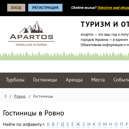
ВХОД
РЕГИСТРАЦИЯ
Сдаёте жилье?
Подайте своё объяв
ТУРИЗМ И О
Апартос — это ваш гид и попу
городов Украины — в едином 
Объективная информация и 
Турбазы
Гостиницы
Аренда
Места
Событ
/
Ровно
/
Гостиницы
Гостиницы в Ровно
Найти по алфавиту
А
Б
В
Г
Д
Е
Ё
Ж
З
И
К
Л
М
Н
О
П
Р