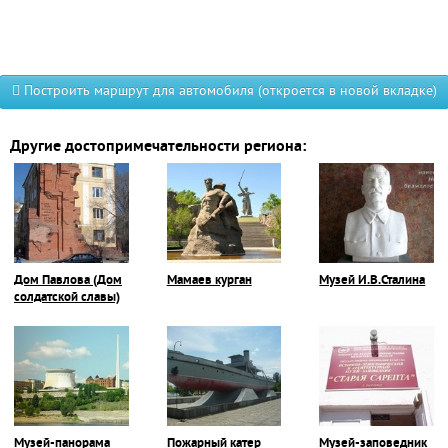
Построить маршрут для автомобиля (откроется в новой вкладке)
Другие достопримечательности региона:
Дом Павлова (Дом
Мамаев курган
Музей И.В.Сталина
солдатской славы)
Музей-панорама
Пожарный катер
Музей-заповедник