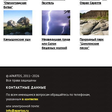
"Сталинградская
Гаситель
Старая Сарепта
битва"
Камышинские уши
Медведицкая гряда
Природный парк
или Склон
"Цимлянские
бешеных молний
пески"
© APARTOS, 2011−2026
Все права защищены
КОНТАКТНЫЕ ДАННЫЕ
По всем имеющимся вопросам обращайтесь по телефонам,
указанным
в контактах
или электронной почте:
info@apartos.ru