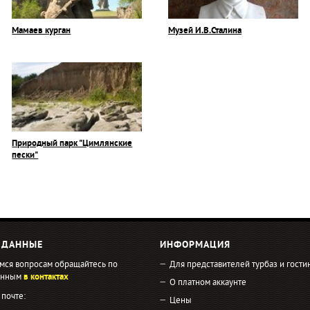
Мамаев курган
Музей И.В.Сталина
Природный парк "Цимлянские
пески"
 ДАННЫЕ
ИНФОРМАЦИЯ
мся вопросам обращайтесь по
Для представителей турбаз и гости
занным
в контактах
О платном аккаунте
 почте:
Цены