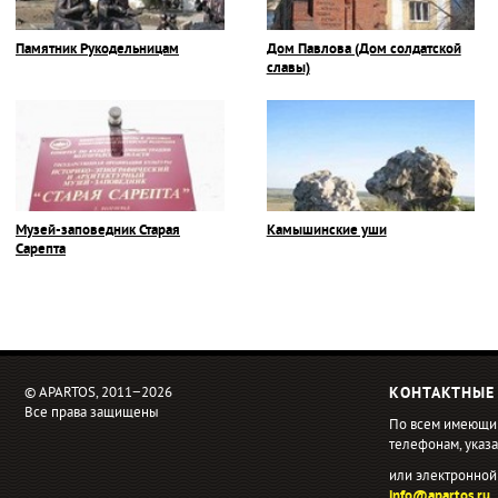
Памятник Рукодельницам
Дом Павлова (Дом солдатской
славы)
Музей-заповедник Старая
Камышинские уши
Сарепта
© APARTOS, 2011−2026
КОНТАКТНЫЕ
Все права защищены
По всем имеющи
телефонам, ука
или электронной
info@apartos.ru