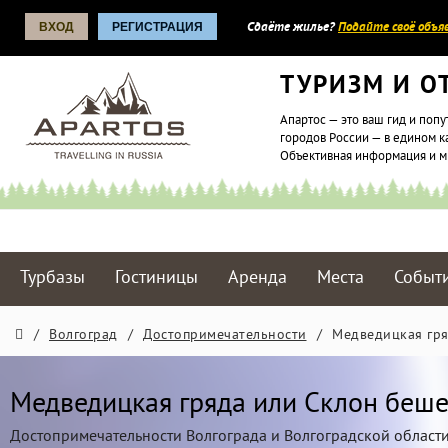
ВХОД
РЕГИСТРАЦИЯ
Сдаёте жилье?
Подайте своё объяв
ТУРИЗМ И О
Апартос — это ваш гид и попу
городов России — в едином к
Объективная информация и 
Турбазы
Гостиницы
Аренда
Места
Событ
/
Волгоград
/
Достопримечательности
/
Медведицкая гр
Медведицкая гряда или Склон беш
Достопримечательности Волгограда и Волгоградской област