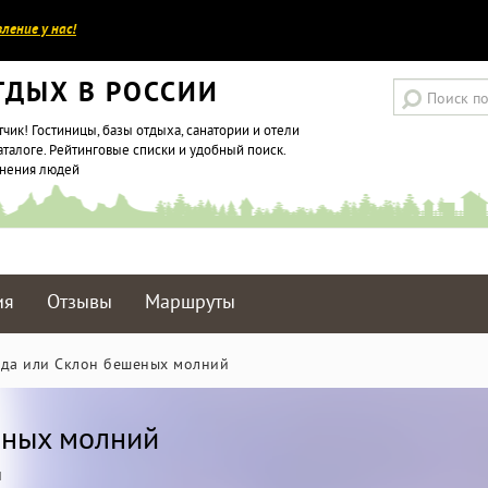
ление у нас!
ТДЫХ В РОССИИ
тчик! Гостиницы, базы отдыха, санатории и отели
аталоге. Рейтинговые списки и удобный поиск.
мнения людей
ия
Отзывы
Маршруты
яда или Склон бешеных молний
еных молний
и