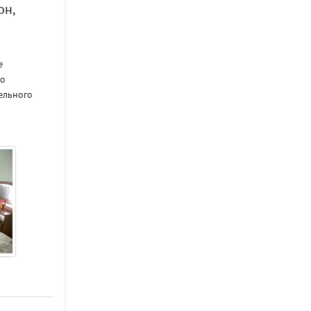
он,
е
по
ельного