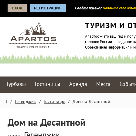
ВХОД
РЕГИСТРАЦИЯ
Сдаёте жилье?
Подайте своё объяв
ТУРИЗМ И О
Апартос — это ваш гид и попу
городов России — в едином к
Объективная информация и 
Турбазы
Гостиницы
Аренда
Места
Событ
/
Геленджик
/
Гостиницы
/
Дом на Десантной
Дом на Десантной
Геленджик