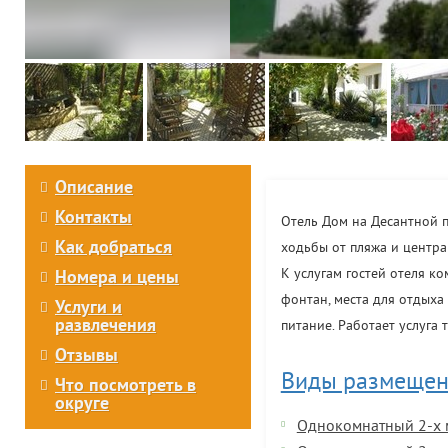
Описание
Контакты
Отель Дом на Десантной п
Как добраться
ходьбы от пляжа и центра
К услугам гостей отеля к
Номера и цены
фонтан, места для отдыха
Услуги и
развлечения
питание. Работает услуга 
Отзывы
Виды размещен
Что посмотреть в
округе
Однокомнатный 2-х м