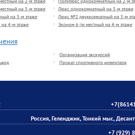
естный на 2-м этаже
Полулюкс однокомнатный на 2-м э
естный на 3-м этаже
Люкс однокомнатный на 3-м этаже
ный на 3-м этаже
Люкс №2 двухкомнатный на 3-м эт
 на 4-м этаже
Эконом 6-ти местный на 4-м этаже
ечения
Организация экскурсий
льярд
Прокат спортивного инвентаря
:
+7(86141
Россия, Геленджик, Тонкий мыс, Десант
+7 (929) 