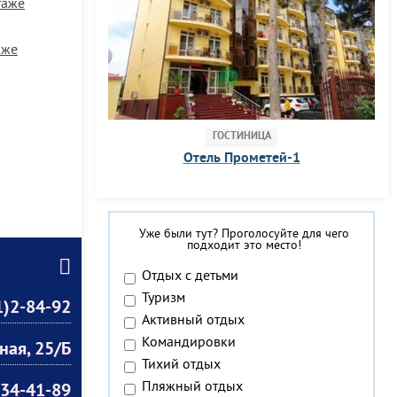
таже
аже
ГОСТИНИЦА
Отель Прометей-1
Уже были тут? Проголосуйте для чего
подходит это место!
Отдых с детьми
Туризм
)2-84-92
Активный отдых
Командировки
ная, 25/Б
Тихий отдых
Пляжный отдых
834-41-89