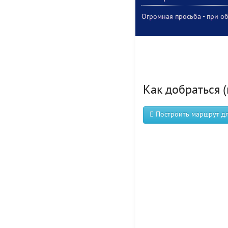
Огромная просьба - при об
Как добраться (
Построить маршрут для