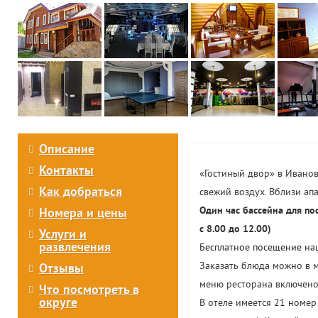
Описание
Контакты
«Гостиный двор» в Иванов
Как добраться
свежий воздух. Вблизи ап
Один час бассейна для по
Номера и цены
с 8.00 до 12.00)
Услуги и
развлечения
Бесплатное посещение наш
Заказать блюда можно в м
Отзывы
меню ресторана включено
Что посмотреть в
округе
В отеле имеется 21 номер