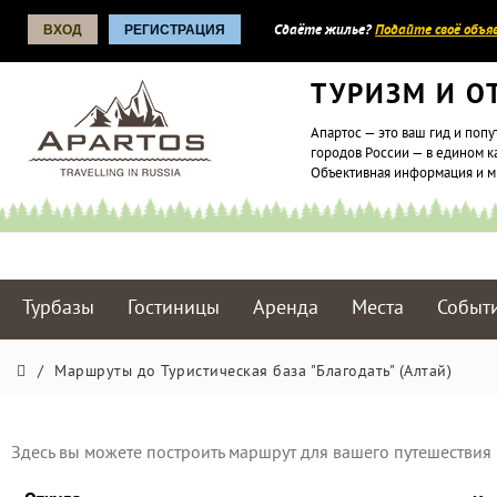
ВХОД
РЕГИСТРАЦИЯ
Сдаёте жилье?
Подайте своё объяв
ТУРИЗМ И О
Апартос — это ваш гид и попу
городов России — в едином к
Объективная информация и 
Турбазы
Гостиницы
Аренда
Места
Событ
/
Маршруты до Туристическая база "Благодать" (Алтай)
Здесь вы можете построить маршрут для вашего путешествия 