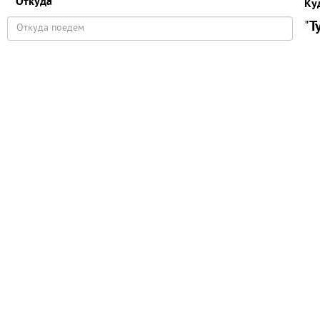
Откуда
Ку
"
Т