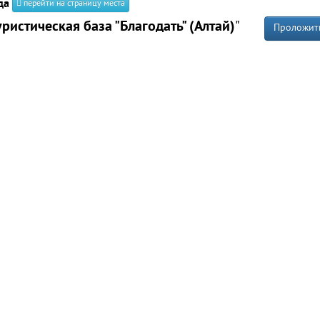
да
перейти на страницу места
уристическая база "Благодать" (Алтай)
"
Проложит