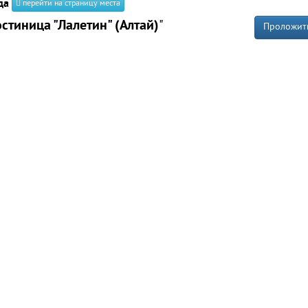
да
перейти на страницу места
остиница "Лалетин" (Алтай)
"
Проложит