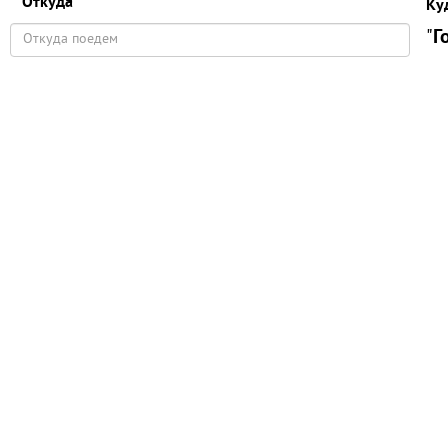
Откуда
Ку
"
Г