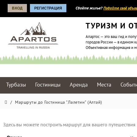
ВХОД
РЕГИСТРАЦИЯ
Сдаёте жилье?
Подайте своё объяв
ТУРИЗМ И О
Апартос — это ваш гид и попу
городов России — в едином к
Объективная информация и 
Турбазы
Гостиницы
Аренда
Места
Событ
/
Маршруты до Гостиница "Лалетин" (Алтай)
Здесь вы можете построить маршрут для вашего путешествия 